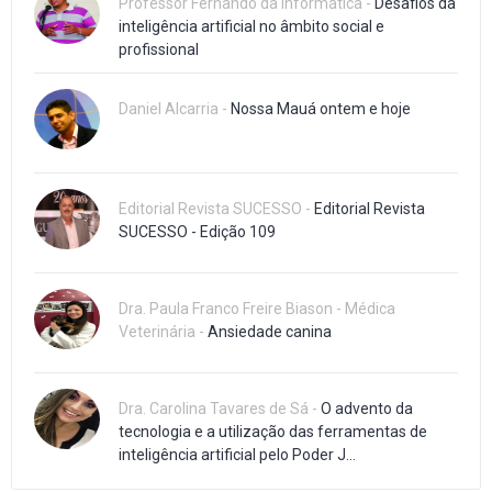
Professor Fernando da Informática -
Desafios da
inteligência artificial no âmbito social e
profissional
Daniel Alcarria -
Nossa Mauá ontem e hoje
Editorial Revista SUCESSO -
Editorial Revista
SUCESSO - Edição 109
Dra. Paula Franco Freire Biason - Médica
Veterinária -
Ansiedade canina
Dra. Carolina Tavares de Sá -
O advento da
tecnologia e a utilização das ferramentas de
inteligência artificial pelo Poder J...