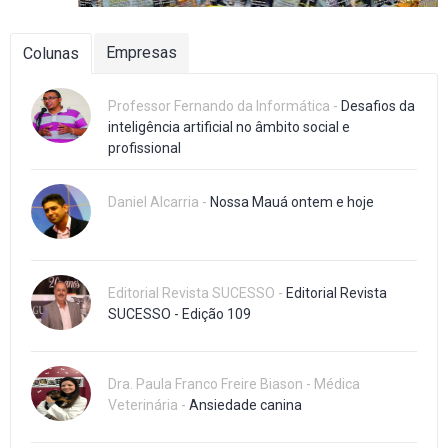
Empresas
Colunas
Professor Fernando da Informática -
Desafios da
inteligência artificial no âmbito social e
profissional
Daniel Alcarria -
Nossa Mauá ontem e hoje
Editorial Revista SUCESSO -
Editorial Revista
SUCESSO - Edição 109
Dra. Paula Franco Freire Biason - Médica
Veterinária -
Ansiedade canina